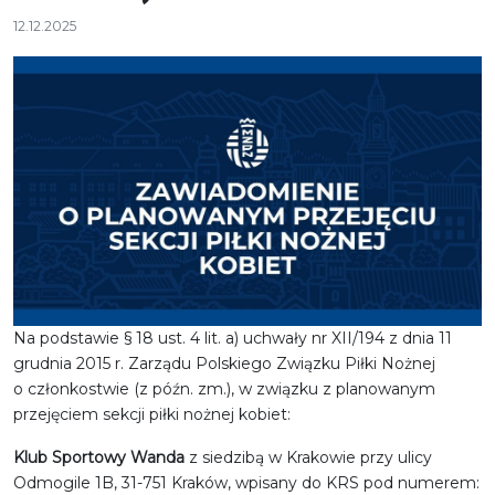
12.12.2025
Na podstawie § 18 ust. 4 lit. a) uchwały nr XII/194 z dnia 11
grudnia 2015 r. Zarządu Polskiego Związku Piłki Nożnej
o członkostwie (z późn. zm.), w związku z planowanym
przejęciem sekcji piłki nożnej kobiet:
Klub Sportowy Wanda
z siedzibą w Krakowie przy ulicy
Odmogile 1B, 31-751 Kraków, wpisany do KRS pod numerem: