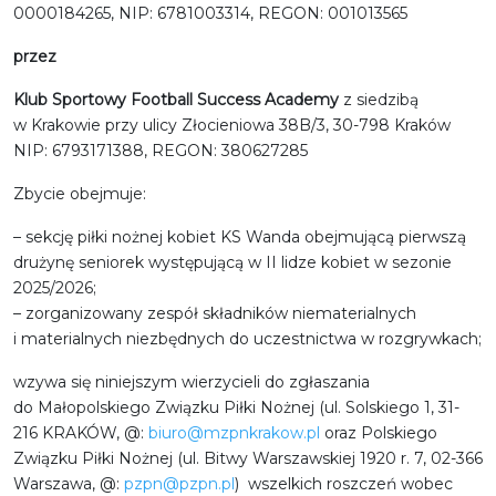
0000184265, NIP: 6781003314, REGON: 001013565
przez
Klub Sportowy Football Success Academy
z siedzibą
w Krakowie przy ulicy Złocieniowa 38B/3, 30-798 Kraków
NIP: 6793171388, REGON: 380627285
Zbycie obejmuje:
– sekcję piłki nożnej kobiet KS Wanda obejmującą pierwszą
drużynę seniorek występującą w II lidze kobiet w sezonie
2025/2026;
– zorganizowany zespół składników niematerialnych
i materialnych niezbędnych do uczestnictwa w rozgrywkach;
wzywa się niniejszym wierzycieli do zgłaszania
do Małopolskiego Związku Piłki Nożnej (ul. Solskiego 1, 31-
216 KRAKÓW, @:
biuro@mzpnkrakow.pl
oraz Polskiego
Związku Piłki Nożnej (ul. Bitwy Warszawskiej 1920 r. 7, 02-366
Warszawa, @:
pzpn@pzpn.pl
) wszelkich roszczeń wobec