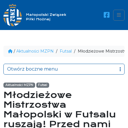
Me
/
Aktualności MZPN
/
Futsal
/
Młodzieżowe Mistrzostwa 
Otwórz boczne menu
Aktualności MZPN
Futsal
Młodzieżowe
Mistrzostwa
Małopolski w Futsalu
ruszają! Przed nami