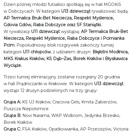
Dzień później młodzi futsaliści spotkają się w hali MGOKiS
w Dobczycach. W kategorii
U13 dziewcząt
rywalizować będą:
AP Termalica Bruk-Bet Nieciecza, Respekt Myślenice,
Gdovia Gdów, Raba Dobczyce oraz SF Staniątki.
W rywalizacji
U11 dziewcząt
wystąpią:
AP Termalica Bruk-Bet
Nieciecza, Respekt Myślenice, Raba Dobczyce i Pcimianka
Pcim.
Popołudniowy blok rozgrywek zakończy turniej
kategorii
U11 chłopców
, z udziałem drużyn:
Błękitni Modlnica,
MKS Krakus Kraków, KS Dąb–Zas, Borek Kraków i Błyskawica
Wyciąże.
Trzeci turniej eliminacyjny zostanie rozegrany 20 grudnia
w hali Prądniczanki w Krakowie. W kategorii
U13 dziewcząt
wystąpi 12 drużyn podzielonych na trzy grupy:
Grupa A:
KS UJ Kraków, Cracovia Girls, Kmita Zabierzów,
Puszcza Niepołomice
Grupa B:
Novi Narama, WAP Wolbrom, Jedynka Brzesko,
Borek Kraków
Grupa C:
FSA Kraków, Opatkowianka, AP Przeciszów, Victoria