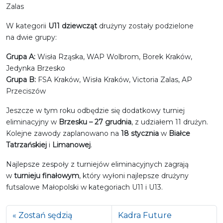
Zalas
W kategorii
U11 dziewcząt
drużyny zostały podzielone
na dwie grupy:
Grupa A:
Wisła Rząska, WAP Wolbrom, Borek Kraków,
Jedynka Brzesko
Grupa B:
FSA Kraków, Wisła Kraków, Victoria Zalas, AP
Przeciszów
Jeszcze w tym roku odbędzie się dodatkowy turniej
eliminacyjny w
Brzesku – 27 grudnia
, z udziałem 11 drużyn.
Kolejne zawody zaplanowano na
18 stycznia
w
Białce
Tatrzańskiej
i
Limanowej
.
Najlepsze zespoły z turniejów eliminacyjnych zagrają
w
turnieju finałowym
, który wyłoni najlepsze drużyny
futsalowe Małopolski w kategoriach U11 i U13.
Zostań sędzią
Kadra Future