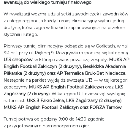
awansują do wielkiego turnieju finałowego.
W rywalizacji wezmą udział setki zawodniczek i zawodników
z całego regionu, a każdy turniej eliminacyjny wyłoni jedną
drużynę, która zagra w finałach zaplanowanych na przełom
stycznia i lutego.
Pierwszy turniej eliminacyjny odbędzie się w Gorlicach, w hali
SP nr 1 przy ul. Pięknej 9. Rozgrywki rozpoczną się kategorią
U13 chłopców
, w której o awans powalczą zespoły:
MUKS AP
English Football Zakliczyn (2 drużyny), Beskidzka Akademia
Piłkarska (2 drużyny) oraz AP Termalica Bruk-Bet Nieciecza.
Następnie na parkiet wyjdą dziewczęta U13 — w tej kategorii
zobaczymy
MUKS AP English Football Zakliczyn
oraz
LKS
Zagórzany (2 drużyny)
. W kategorii U11 dziewcząt wystąpią
natomiast:
UKS 3 Fakro Jelna, LKS Zagórzany (2 drużyny),
MUKS AP English Football Zakliczyn oraz FORZA Tarnów.
Turniej potrwa od godziny 9:00 do 14:30 zgodnie
z przygotowanym harmonogramem gier.