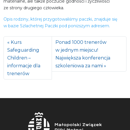
materialne, ale także poczucie godności i życzliwości
ze strony drugiego człowieka.
Opis rodziny, której przygotowaliśmy paczki, znajduje się
w bazie Szlachetnej Paczki pod poniższym adresem.
Kurs
Ponad 1000 trenerów
Safeguarding
w jednym miejscu!
Children –
Największa konferencja
informacje dla
szkoleniowa za nami
trenerów