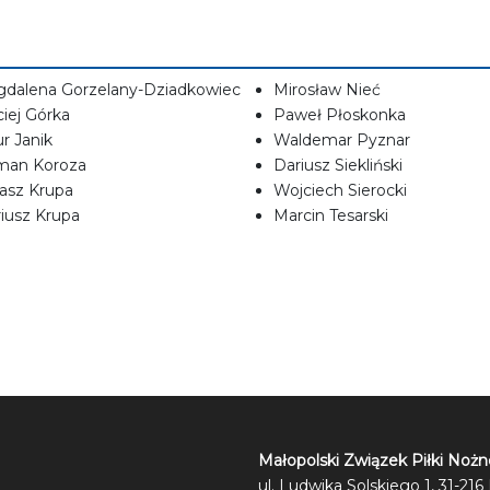
dalena Gorzelany-Dziadkowiec
Mirosław Nieć
iej Górka
Paweł Płoskonka
ur Janik
Waldemar Pyznar
man Koroza
Dariusz Siekliński
asz Krupa
Wojciech Sierocki
iusz Krupa
Marcin Tesarski
Małopolski Związek Piłki Nożn
ul. Ludwika Solskiego 1, 31-21