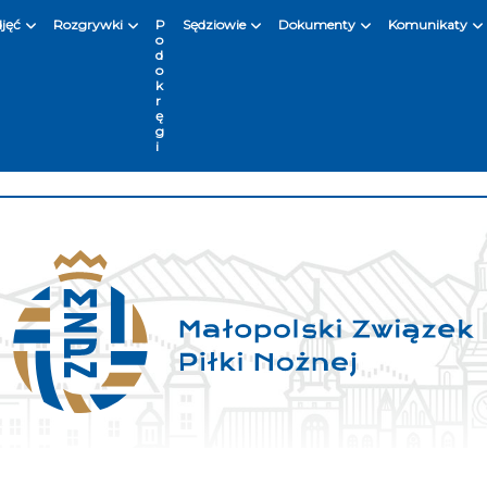
djęć
Rozgrywki
P
Sędziowie
Dokumenty
Komunikaty
o
d
o
k
r
ę
g
i