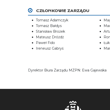
CZŁONKOWIE ZARZĄDU
Tomasz Adamczyk
Mag
Tomasz Bałdys
Mac
Stanisław Brożek
Art
Mateusz Dróżdż
Ro
Paweł Fido
Łuk
Ireneusz Gabryś
Mar
Dyrektor Biura Zarządu MZPN: Ewa Gajewska