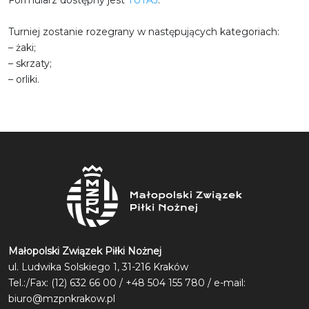
Formularz dostępny jest
TUTAJ
.
Turniej zostanie rozegrany w następujących kategoriach:
– żaki;
– skrzaty;
– orliki.
Małopolski Związek Piłki Nożnej
ul. Ludwika Solskiego 1, 31-216 Kraków
Tel.:/Fax: (12) 632 66 00 / +48 504 155 780 / e-mail:
biuro@mzpnkrakow.pl