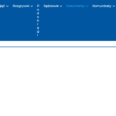
djęć
Rozgrywki
P
Sędziowie
Dokumenty
Komunikaty
o
d
o
k
r
ę
g
i