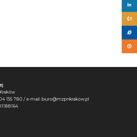
ej
6 Kraków
504 155 780 / e-mail:
biuro@mzpnkrakow.pl
01188164