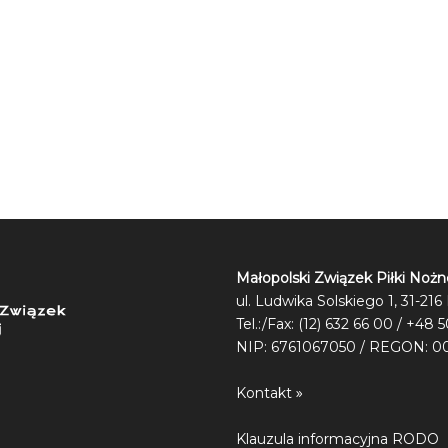
Małopolski Związek Piłki Nożn
ul. Ludwika Solskiego 1, 31-21
Tel.:/Fax: (12) 632 66 00 / +48 
NIP: 6761067050 / REGON: 0
Kontakt
Klauzula informacyjna RODO