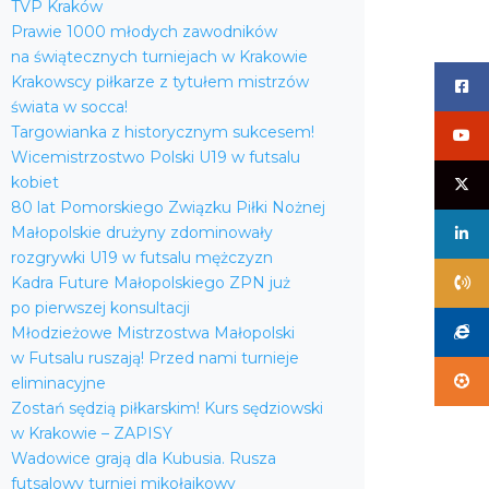
TVP Kraków
Prawie 1000 młodych zawodników
na świątecznych turniejach w Krakowie
Krakowscy piłkarze z tytułem mistrzów
świata w socca!
Targowianka z historycznym sukcesem!
Wicemistrzostwo Polski U19 w futsalu
kobiet
80 lat Pomorskiego Związku Piłki Nożnej
Małopolskie drużyny zdominowały
rozgrywki U19 w futsalu mężczyzn
Kadra Future Małopolskiego ZPN już
po pierwszej konsultacji
Młodzieżowe Mistrzostwa Małopolski
w Futsalu ruszają! Przed nami turnieje
eliminacyjne
Zostań sędzią piłkarskim! Kurs sędziowski
w Krakowie – ZAPISY
Wadowice grają dla Kubusia. Rusza
futsalowy turniej mikołajkowy