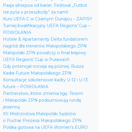
Pasja silniejsza od barier. Festiwal „Futbol
nie pyta o przeszkody” za nami!
Kurs UEFA C w Czarnym Dunajcu – ZAPISY
Turniej kwalifikacyjny UEFA Regions’ Cup –
POWOŁANIA
Hotele & Apartamenty Delta fundatorem
nagród dla trenerów Małopolskiego ZPN
Małopolski ZPN powalczy o finał krajowy
UEFA Regions’ Cup w Puławach
Gdy potencjał rozwija się później. Rusza
Kadra Future Małopolskiego ZPN
Konsultacje szkoleniowe kadry U-12 i U-13
future – POWOŁANIA
Partnerstwo, które zmienia ligę. Texom
i Małopolski ZPN podsumowują rundę
jesienną
XII Mistrzostwa Małopolski Sędziów
o Puchar Prezesa Małopolskiego ZPN
Polska gotowa na UEFA Women’s EURO