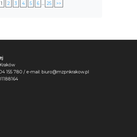
1
2
3
4
5
6
...
25
>>
ej
6 Kraków
504 155 780 / e-mail:
biuro@mzpnkrakow.pl
01188164