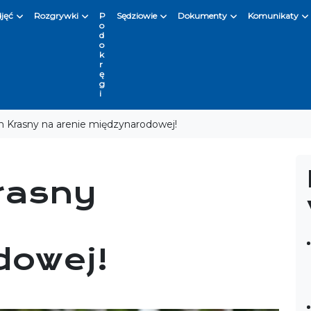
djęć
Rozgrywki
P
Sędziowie
Dokumenty
Komunikaty
o
d
o
k
r
ę
g
i
n Krasny na arenie międzynarodowej!
rasny
dowej!