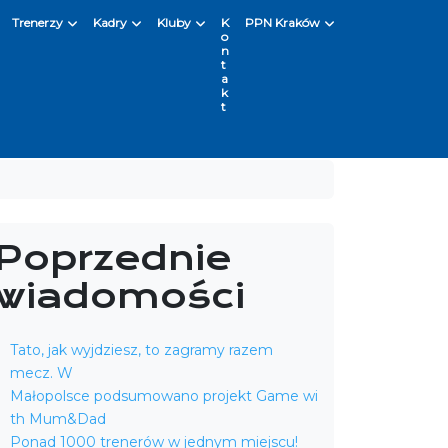
Trenerzy
Kadry
Kluby
K
PPN Kraków
o
n
t
a
k
t
Poprzednie
wiadomości
Tato, jak wyjdziesz, to zagramy razem
mecz. W
Małopolsce podsumowano projekt Game wi
th Mum&Dad
Ponad 1000 trenerów w jednym miejscu!