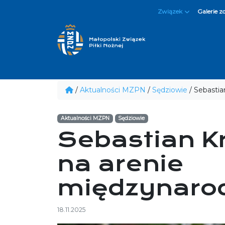
Związek
Galerie z
/
Aktualności MZPN
/
Sędziowie
/
Sebastia
Aktualności MZPN
Sędziowie
Sebastian K
na arenie
międzynaro
18.11.2025