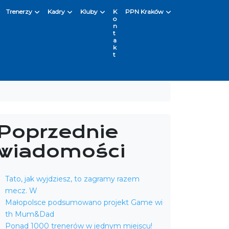
Trenerzy
Kadry
Kluby
K
PPN Kraków
o
n
t
a
k
t
Poprzednie
wiadomości
Tato, jak wyjdziesz, to zagramy razem
mecz. W
Małopolsce podsumowano projekt Game wi
th Mum&Dad
Ponad 1000 trenerów w jednym miejscu!