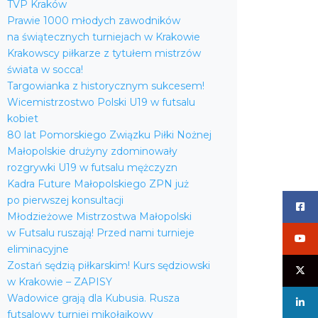
TVP Kraków
Prawie 1000 młodych zawodników
na świątecznych turniejach w Krakowie
Krakowscy piłkarze z tytułem mistrzów
świata w socca!
Targowianka z historycznym sukcesem!
Wicemistrzostwo Polski U19 w futsalu
kobiet
80 lat Pomorskiego Związku Piłki Nożnej
Małopolskie drużyny zdominowały
rozgrywki U19 w futsalu mężczyzn
Kadra Future Małopolskiego ZPN już
po pierwszej konsultacji
Młodzieżowe Mistrzostwa Małopolski
w Futsalu ruszają! Przed nami turnieje
eliminacyjne
Zostań sędzią piłkarskim! Kurs sędziowski
w Krakowie – ZAPISY
Wadowice grają dla Kubusia. Rusza
futsalowy turniej mikołajkowy