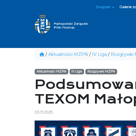
Związek
Galerie z
/
Aktualności MZPN
/
IV Liga
/
Rozgrywki
Aktualności MZPN
IV Liga
Rozgrywki MZPN
Podsumowani
TEXOM Małopo
03.11.2025