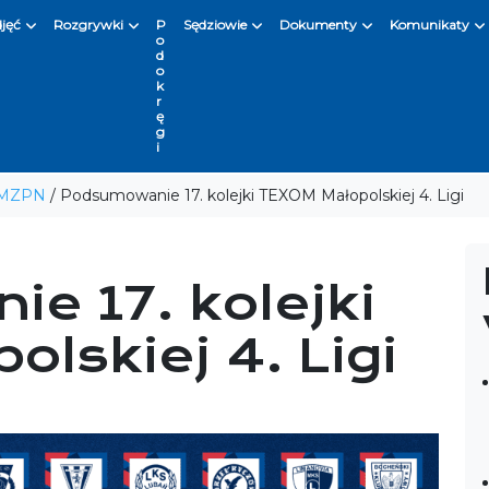
djęć
Rozgrywki
P
Sędziowie
Dokumenty
Komunikaty
o
d
o
k
r
ę
g
i
 MZPN
/
Podsumowanie 17. kolejki TEXOM Małopolskiej 4. Ligi
e 17. kolejki
lskiej 4. Ligi