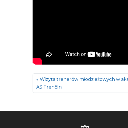
Wizyta trenerów młodzieżowych w ak
AS Trenčín