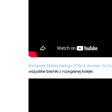
Na kanale Małopolskiego ZPN w serwisie YouT
wszystkie bramki z rozegranej kolejki.