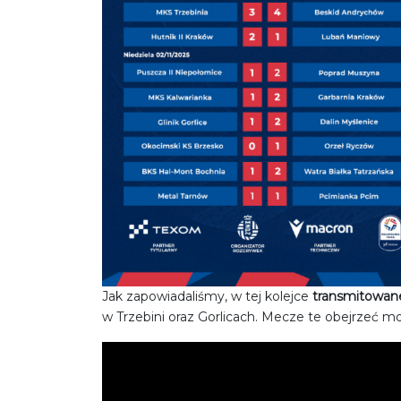
No Caption
Jak zapowiadaliśmy, w tej kolejce
transmitowan
w Trzebini oraz Gorlicach. Mecze te obejrzeć 