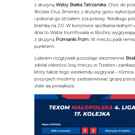
z drużyną
Watry Białka Tatrzańska
. Choć do prz
Nicolas Cruz Jimenez z drużyny gości wykorzy
i pokonał go strzałem zza połowy. Niedługo p
bramkę na 2:0. W końcówce spotkania ładnym w
dnia to Watra triumfowała w Bochni, wygrywając
z drużyną
Pcimianki Pcim
. W meczu padł remis 
punktem.
Liderem rozgrywek pozostaje niezmiennie
Bes
zdołał odwrócić losy meczu w Trzebini i zaink
który także tego weekendu wygrywał – różnica d
pozycjach możemy zaobserwować grupę pościgo
stale się powiększa.