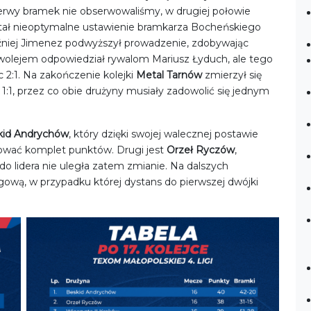
erwy bramek nie obserwowaliśmy, w drugiej połowie
stał nieoptymalne ustawienie bramkarza Bocheńskiego
óźniej Jimenez podwyższył prowadzenie, zdobywając
olejem odpowiedział rywalom Mariusz Łyduch, ale tego
 2:1. Na zakończenie kolejki
Metal Tarnów
zmierzył się
1:1, przez co obie drużyny musiały zadowolić się jednym
kid Andrychów
, który dzięki swojej walecznej postawie
asować komplet punktów. Drugi jest
Orzeł Ryczów
,
o lidera nie uległa zatem zmianie. Na dalszych
wą, w przypadku której dystans do pierwszej dwójki