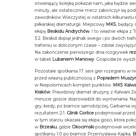
otwierający kolejkę pokazał nam, jaka będzie sie
minuty, ale ostatecznie mecz zakończył się po
zawodników Wieczystej w ostatnich kilkunastu
piłkarskiej dramaturgii. Miejscowy
MKS
, będący 
ekipę
Beskidu Andrychów
. I to właśnie ekipa 
3:2. Beskid dopiął jednak swego i po dwóch tra
trafieniu w doliczonym czasie – zdołał zwycięży
Na zakończenie pierwszego dnia rozgrywek
re
w tabeli
Lubaniem Maniowy
. Gospodarze wyszli
Pozostałe spotkania 17. serii gier rozegrano w ni
przed własną publicznością z
Popradem Muszy
w Niepołomicach komplet punktów.
MKS Kalwa
Kraków
. Prawdziwy dramat drużyny z Kalwarii Z
minucie goście doprowadzili do wyrównania. Naj
gry, kiedy, po bramce samobójczej, Garbarnia w
rezultatem 2:1.
Glinik Gorlice
podejmował przed w
w tym starciu okazała się ekipa gości, która po
w
Brzesku
, gdzie
Okocimski
podejmował wiceli
spotkaniu 1:0 po bramce Przemysława Kapka.
B