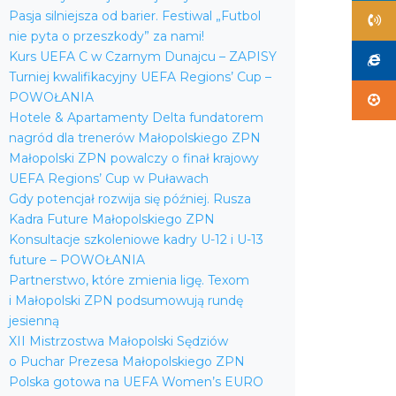
Pasja silniejsza od barier. Festiwal „Futbol
nie pyta o przeszkody” za nami!
Kurs UEFA C w Czarnym Dunajcu – ZAPISY
Turniej kwalifikacyjny UEFA Regions’ Cup –
POWOŁANIA
Hotele & Apartamenty Delta fundatorem
nagród dla trenerów Małopolskiego ZPN
Małopolski ZPN powalczy o finał krajowy
UEFA Regions’ Cup w Puławach
Gdy potencjał rozwija się później. Rusza
Kadra Future Małopolskiego ZPN
Konsultacje szkoleniowe kadry U-12 i U-13
future – POWOŁANIA
Partnerstwo, które zmienia ligę. Texom
i Małopolski ZPN podsumowują rundę
jesienną
XII Mistrzostwa Małopolski Sędziów
o Puchar Prezesa Małopolskiego ZPN
Polska gotowa na UEFA Women’s EURO