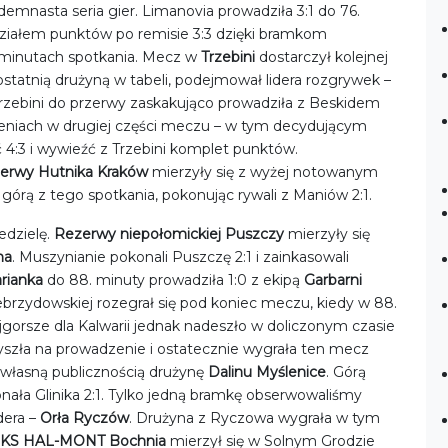
demnasta seria gier. Limanovia prowadziła 3:1 do 76.
działem punktów po remisie 3:3 dzięki bramkom
 minutach spotkania. Mecz w
Trzebini
dostarczył kolejnej
ostatnią drużyną w tabeli, podejmował lidera rozgrywek –
z Trzebini do przerwy zaskakująco prowadziła z Beskidem
fieniach w drugiej części meczu – w tym decydującym
ć 4:3 i wywieźć z Trzebini komplet punktów.
zerwy Hutnika Kraków
mierzyły się z wyżej notowanym
 górą z tego spotkania, pokonując rywali z Maniów 2:1.
edzielę.
Rezerwy niepołomickiej Puszczy
mierzyły się
na
. Muszynianie pokonali Puszczę 2:1 i zainkasowali
rianka
do 88. minuty prowadziła 1:0 z ekipą
Garbarni
ebrzydowskiej rozegrał się pod koniec meczu, kiedy w 88.
gorsze dla Kalwarii jednak nadeszło w doliczonym czasie
yszła na prowadzenie i ostatecznie wygrała ten mecz
łasną publicznością drużynę
Dalinu Myślenice
. Górą
konała Glinika 2:1. Tylko jedną bramkę obserwowaliśmy
dera –
Orła Ryczów
. Drużyna z Ryczowa wygrała w tym
KS HAL-MONT Bochnia
mierzył się w Solnym Grodzie