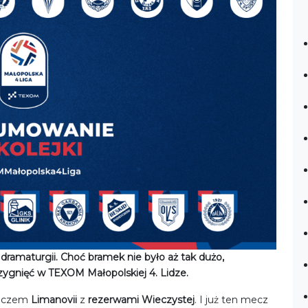
 dramaturgii. Choć bramek nie było aż tak dużo,
ygnięć w TEXOM Małopolskiej 4. Lidze.
meczem
Limanovii
z
rezerwami Wieczystej
. I już ten mecz