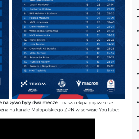
No Caption
e na żywo były dwa mecze
– nasza ekipa pojawiła się
można na kanale Małopolskiego ZPN w serwisie YouTube: