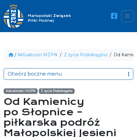
Me
/
Aktualności MZPN
/
Z życia Podokręgów
/
Od Kamienic
Otwórz boczne menu
Aktualności MZPN
Z życia Podokręgów
Od Kamienicy
po Słopnice –
piłkarska podróż
Małopolskiej Jesieni