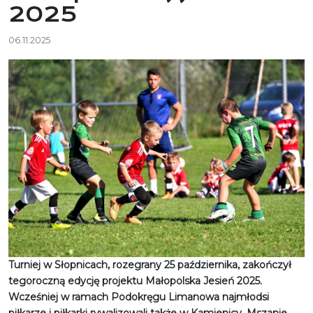
2025
06.11.2025
Turniej w Słopnicach, rozegrany 25 października, zakończył
tegoroczną edycję projektu Małopolska Jesień 2025.
Wcześniej w ramach Podokręgu Limanowa najmłodsi
piłkarze i piłkarki rywalizowali także w Kamienicy, Mszanie