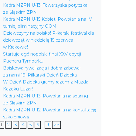
Kadra MZPN U-13: Towarzyska potyczka
ze Śląskim ZPN
Kadra MZPN U-15 Kobiet: Powołania na IV
turniej eliminacyjny OOM
Dziewczyny na boisko! Piłkarski festiwal dla
dziewcząt w niedzielę 15 czerwca
w Krakowie!
Startuje ogólnopolski finał XXV edycji
Pucharu Tymbarku
Boiskowa rywalizacja i dobra zabawa:
za nami 19. Piłkarski Dzień Dziecka
W Dzień Dziecka gramy razem z Mazda
Kazoku Luzar!
Kadra MZPN U-13: Powołania na sparing
ze Śląskim ZPN
Kadra MZPN U-12: Powołania na konsultację
szkoleniową
1
2
3
4
5
6
...
9
>>