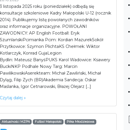
3 listopada 2025 roku (poniedziałek) odbędą się
konsultacje szkoleniowe Kadry Małopolski U-12 (rocznik
2014). Publikujemy listę powołanych zawodników
oraz informacje organizacyjne. POWOŁANI
ZAWODNICY: AP English Football: Eryk
SzumlańskiPcimianka Pcim: Kordian MazurekSokół
Przytkowice: Szymon PlichtaKS Chełmek: Wiktor
Kotlarczyk, Konrad GujaLegion
Bydlin: Mateusz BanyśPUKS Karol Wadowice: Ksawery
BuckiNKP Podhale Nowy Targ: Marcin
PawilikowskiAserekteam: Michał Zawiliński, Michał
Dyląg, Filip Zych (BR)Akademia Sandecja: Oskar
Maślanka, Igor Cetnarowski, Błażej Olejarz […]
Czytaj dalej »
Aktualności MZPN
Futbol Małopolski
Piłka Młodzieżowa