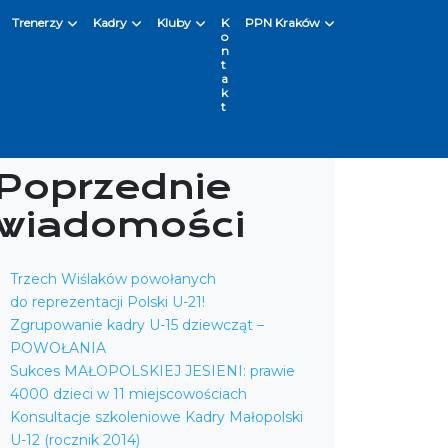
Trenerzy
Kadry
Kluby
K
PPN Kraków
o
n
t
a
k
t
Poprzednie
wiadomości
Trzech Wiślaków powołanych
do reprezentacji Polski U-21!
Zgrupowanie kadry U-15 dziewcząt –
POWOŁANIA
Sukces MAŁOPOLSKIEJ JESIENI: prawie
4000 dzieci w 11 miejscowościach
Konsultacje szkoleniowe Kadry Małopolski
U-12 (rocznik 2014)