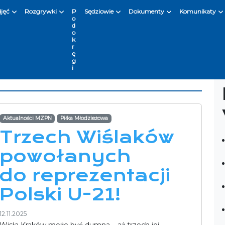
djęć
Rozgrywki
P
Sędziowie
Dokumenty
Komunikaty
o
d
o
k
r
ę
g
i
Aktualności MZPN
Piłka Młodzieżowa
Trzech Wiślaków
powołanych
do reprezentacji
Polski U-21!
12.11.2025