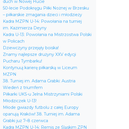
duch w Nowej Hucie
50-lecie Podokręgu Piłki Nożnej w Brzesku
– piłkarskie zmagania dzieci i młodzieży
Kadra MZPN U-14: Powołania na turniej
im. Kazimierza Deyny
Kadra U-13: Powołania na Mistrzostwa Polski
w Policach
Dziewczyny przejęły boiska!
Znamy najlepsze drużyny XXV edycji
Pucharu Tymbarku!
Kontynuuj karierę piłkarską w Liceum
MZPN
38. Turniej im. Adama Grabki: Austria
Wiedeń z triumfem
Piłkarki UKS-u Jelna Mistrzyniami Polski
Młodziczek U-13!
Młode gwiazdy futbolu z całej Europy
opanują Kraków! 38. Turniej im. Adama
Grabki już 7–8 czerwca
Kadra MZPN U-14: Remis ze Śląskim ZPN