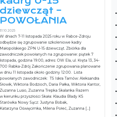
kadry U-15
dziewcząt –
POWOŁANIA
31.10.2025
W dniach 7-11 listopada 2025 roku w Rabce-Zdroju
odbędzie się zgrupowanie szkoleniowe kadry
Małopolskiego ZPN U-15 dziewcząt. Zbiórka dla
zawodniczek powołanych na zgrupowanie: piątek 7
listopada, godzina 19:00, adres: OW Ela, ul. Kręta 13, 34-
700 Rabka-Zdrój Zakończenie zgrupowania planowane
w dniu 11 listopada około godziny 12:00. Lista
powołanych zawodniczek: TS Iskra Tarnów: Aleksandra
Słowik, Wiktoria Bodzioch, Daria Pałka, Wiktoria Kantor,
Zuzanna Lusio, Zuzanna Trepka Skalanka Razem
w kierunku przyszłości Skała: Klaudia Blady KS
Starówka Nowy Sącz: Justyna Bobak,
Katarzyna Oświęcimka, Milena Połeć, Zuzanna […]