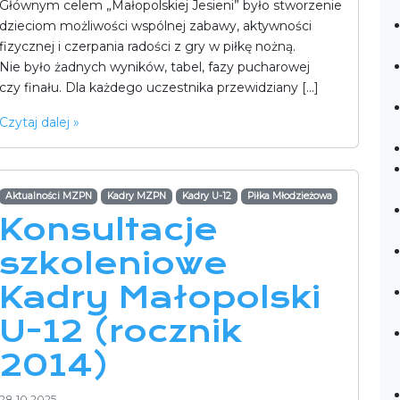
Głównym celem „Małopolskiej Jesieni” było stworzenie
dzieciom możliwości wspólnej zabawy, aktywności
fizycznej i czerpania radości z gry w piłkę nożną.
Nie było żadnych wyników, tabel, fazy pucharowej
czy finału. Dla każdego uczestnika przewidziany […]
Czytaj dalej »
Aktualności MZPN
Kadry MZPN
Kadry U-12
Piłka Młodzieżowa
Konsultacje
szkoleniowe
Kadry Małopolski
U-12 (rocznik
2014)
28.10.2025