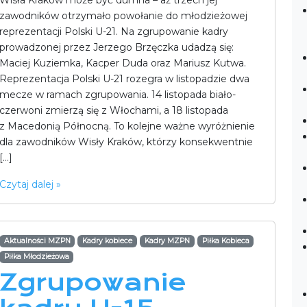
Wisła Kraków może być dumna – aż trzech jej
zawodników otrzymało powołanie do młodzieżowej
reprezentacji Polski U-21. Na zgrupowanie kadry
prowadzonej przez Jerzego Brzęczka udadzą się:
Maciej Kuziemka, Kacper Duda oraz Mariusz Kutwa.
Reprezentacja Polski U-21 rozegra w listopadzie dwa
mecze w ramach zgrupowania. 14 listopada biało-
czerwoni zmierzą się z Włochami, a 18 listopada
z Macedonią Północną. To kolejne ważne wyróżnienie
dla zawodników Wisły Kraków, którzy konsekwentnie
[…]
Czytaj dalej »
Aktualności MZPN
Kadry kobiece
Kadry MZPN
Piłka Kobieca
Piłka Młodzieżowa
Zgrupowanie